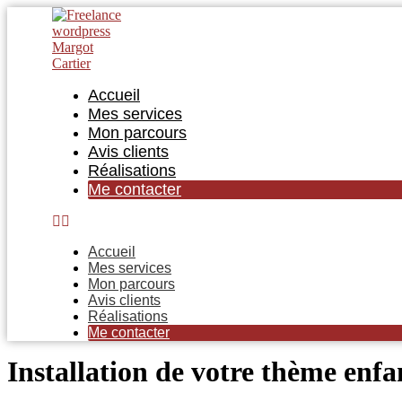
Aller
au
contenu
Accueil
Mes services
Mon parcours
Avis clients
Réalisations
Me contacter
Accueil
Mes services
Mon parcours
Avis clients
Réalisations
Me contacter
Installation de votre thème en